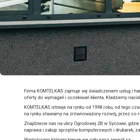
Firma KOMTELKAS zajmuje się świadczeniem usług i handl
oferty do wymagań i oczekiwań klienta. Kładziemy nacisk 
KOMTELKAS istnieje na rynku od 1998 roku, od tego cza
na rynku stawiamy na zrównoważony rozwój, przez co ro
Znajdziecie nas na ulicy Ogrodowej 2B w Sycowie, gdzi
naprawa i zakup sprzętów komputerowych i drukarek, zakup
Wartościami którymi kieruje się cały nasz zespół są :